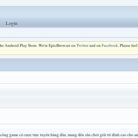
Login
 the Android Play Store. We're EpicBrowser on
Twitter
and on
Facebook
. Please fee
 cổng game cá cược trực tuyến hàng đầu, mang đến sân chơi giải trí đỉnh cao cho 