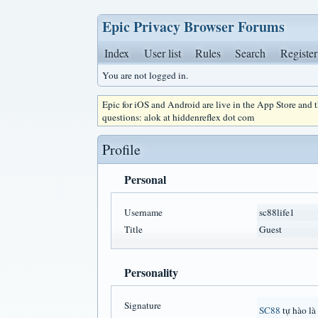
Epic Privacy Browser Forums
Index
User list
Rules
Search
Register
You are not logged in.
Epic for iOS and Android are live in the App Store and
questions: alok at hiddenreflex dot com
Profile
Personal
Username
sc88life1
Title
Guest
Personality
Signature
SC88
tự hào là