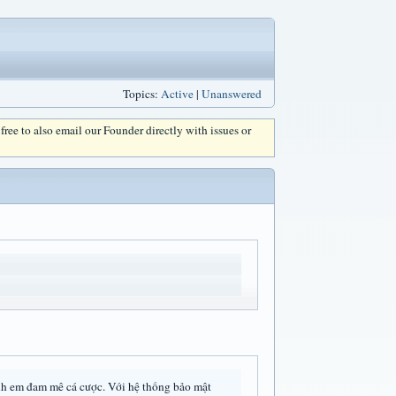
Topics:
Active
|
Unanswered
l free to also email our Founder directly with issues or
anh em đam mê cá cược. Với hệ thống bảo mật