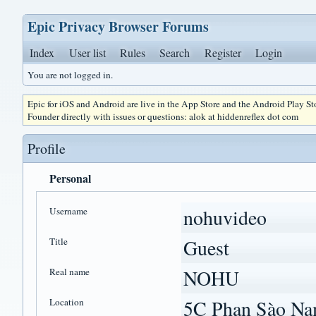
Epic Privacy Browser Forums
Index
User list
Rules
Search
Register
Login
You are not logged in.
Epic for iOS and Android are live in the App Store and the Android Play S
Founder directly with issues or questions: alok at hiddenreflex dot com
Profile
Personal
Username
nohuvideo
Title
Guest
Real name
NOHU
Location
5C Phan Sào Na