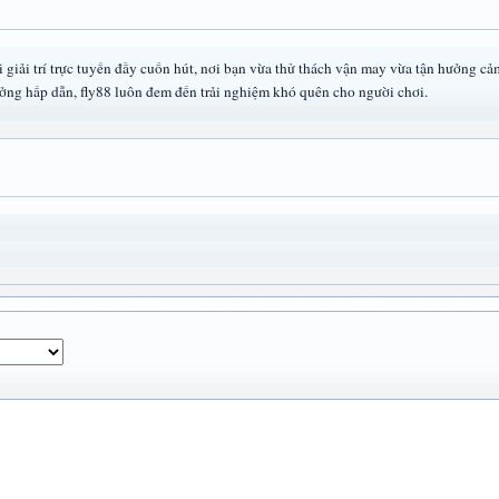
ới giải trí trực tuyến đầy cuốn hút, nơi bạn vừa thử thách vận may vừa tận hưởng 
ởng hấp dẫn, fly88 luôn đem đến trải nghiệm khó quên cho người chơi.