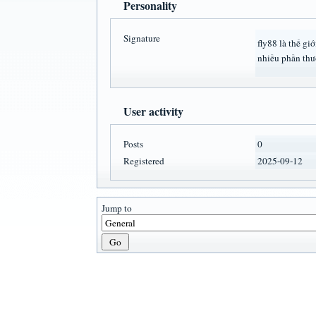
Personality
Signature
fly88 là thế gi
nhiều phần thư
User activity
Posts
0
Registered
2025-09-12
Jump to