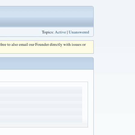
Topics:
Active
|
Unanswered
l free to also email our Founder directly with issues or