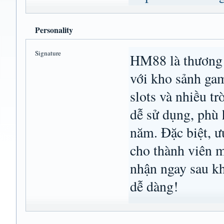
Personality
Signature
HM88 là thương hi
với kho sảnh gam
slots và nhiều tr
dễ sử dụng, phù 
năm. Đặc biệt, ư
cho thành viên m
nhận ngay sau k
dễ dàng!