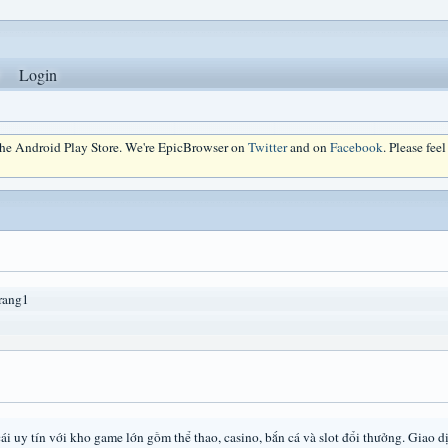
Login
 the Android Play Store. We're EpicBrowser on
Twitter
and on
Facebook
. Please fee
rang1
ái uy tín với kho game lớn gồm thể thao, casino, bắn cá và slot đổi thưởng. Giao 