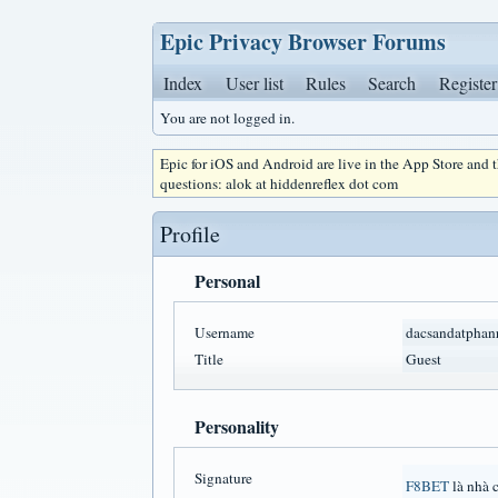
Epic Privacy Browser Forums
Index
User list
Rules
Search
Register
You are not logged in.
Epic for iOS and Android are live in the App Store and
questions: alok at hiddenreflex dot com
Profile
Personal
Username
dacsandatphan
Title
Guest
Personality
Signature
F8BET
là nhà c