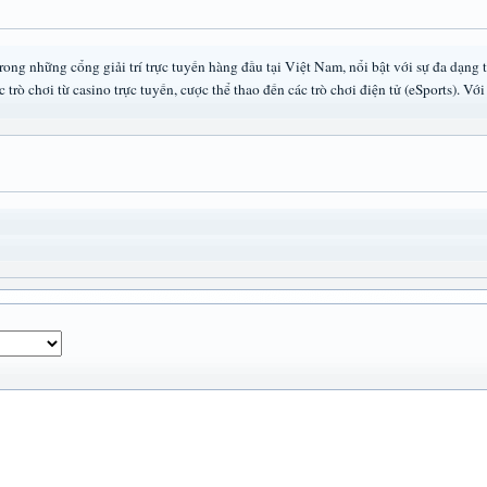
rong những cổng giải trí trực tuyến hàng đầu tại Việt Nam, nổi bật với sự đa dạng 
c trò chơi từ casino trực tuyến, cược thể thao đến các trò chơi điện tử (eSports). 