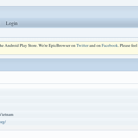
Login
 the Android Play Store. We're EpicBrowser on
Twitter
and on
Facebook
. Please fee
Vietnam
org/