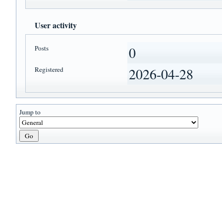
User activity
Posts
0
Registered
2026-04-28
Jump to