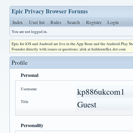
Epic Privacy Browser Forums
Index
User list
Rules
Search
Register
Login
You are not logged in.
Epic for iOS and Android are live in the App Store and the Android Play S
Founder directly with issues or questions: alok at hiddenreflex dot com
Profile
Personal
Username
kp886ukcom1
Title
Guest
Personality