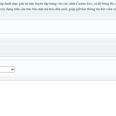
danh mục giải trí trực tuyến tập trung vào các sảnh Casino live, cá độ bóng đá, n
ây dựng trên cấu trúc bảo mật mã hóa đầu cuối, giúp giữ kín thông tin hội viên và