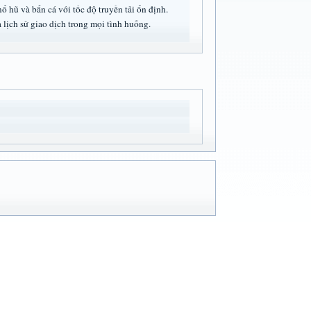
ổ hũ và bắn cá với tốc độ truyền tải ổn định.
 lịch sử giao dịch trong mọi tình huống.