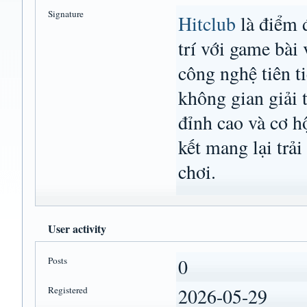
Signature
Hitclub
là điểm đ
trí với game bài 
công nghệ tiên t
không gian giải 
đỉnh cao và cơ h
kết mang lại trả
chơi.
User activity
Posts
0
Registered
2026-05-29