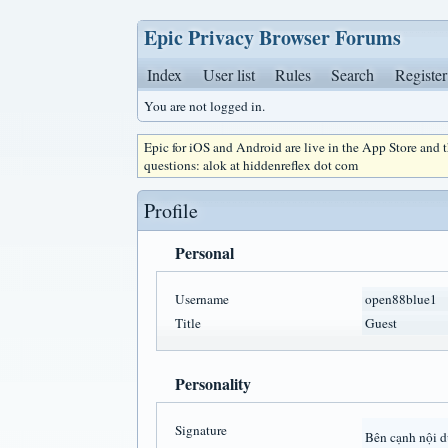
Epic Privacy Browser Forums
Index
User list
Rules
Search
Register
You are not logged in.
Epic for iOS and Android are live in the App Store and
questions: alok at hiddenreflex dot com
Profile
Personal
Username
open88blue1
Title
Guest
Personality
Signature
Bên cạnh nội d