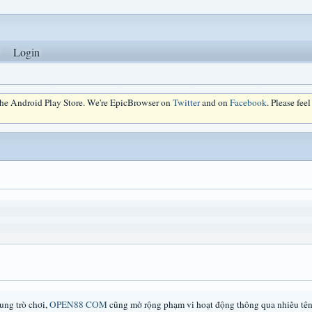
Login
 the Android Play Store. We're EpicBrowser on
Twitter
and on
Facebook
. Please fee
ung trò chơi,
OPEN88 COM
cũng mở rộng phạm vi hoạt động thông qua nhiều tên 