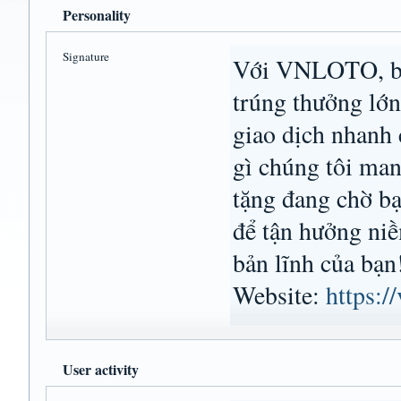
Personality
Signature
Với VNLOTO, bạn
trúng thưởng lớ
giao dịch nhanh 
gì chúng tôi man
tặng đang chờ 
để tận hưởng ni
bản lĩnh của bạn
Website:
https:/
User activity