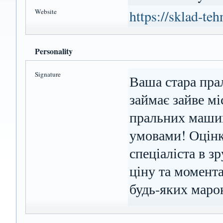
Website
https://sklad-te
Personality
Signature
Ваша стара пра
займає зайве м
пральних машин
умовами! Оцінк
спеціаліста в з
ціну та момент
будь-яких марок