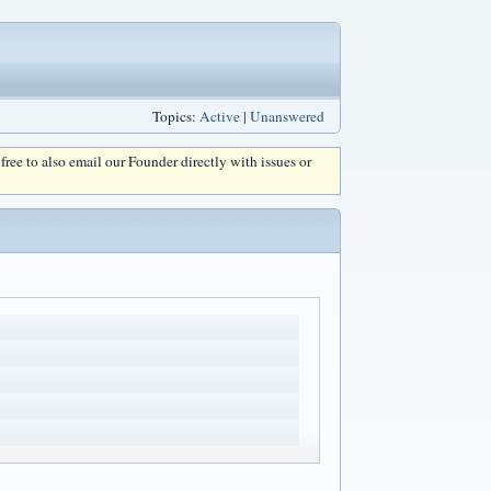
Topics:
Active
|
Unanswered
l free to also email our Founder directly with issues or