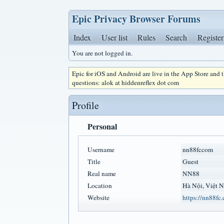
Epic Privacy Browser Forums
Index
User list
Rules
Search
Register
You are not logged in.
Epic for iOS and Android are live in the App Store and
questions: alok at hiddenreflex dot com
Profile
Personal
Username
nn88fccom
Title
Guest
Real name
NN88
Location
Hà Nội, Việt 
Website
https://nn88fc