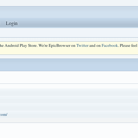
Login
 the Android Play Store. We're EpicBrowser on
Twitter
and on
Facebook
. Please fee
com/