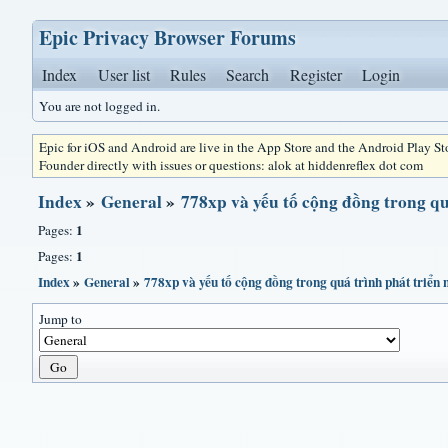
Epic Privacy Browser Forums
Index
User list
Rules
Search
Register
Login
You are not logged in.
Epic for iOS and Android are live in the App Store and the Android Play S
Founder directly with issues or questions: alok at hiddenreflex dot com
Index
»
General
»
778xp và yếu tố cộng đồng trong q
1
Pages:
1
Pages:
Index
»
General
»
778xp và yếu tố cộng đồng trong quá trình phát triển
Jump to